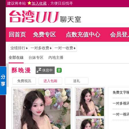
建议将本站
加入收藏
，方便日后找寻
回首页
免费专区
点数充值中心
会员登
业绩排行
一对多收费
一对一收费
全部在線
台妹专区
內地主播
酥晚漫
休息中
免費視訊
进入包厢
送礼
免费文字聊
一对多视讯
一对一视讯