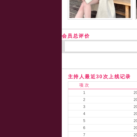
会员总评价
主持人最近30次上线记录
项 次
1
2
2
2
3
2
4
2
5
2
6
2
7
2