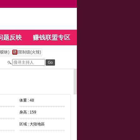
问题反映
赚钱联盟专区
暧昧)
限制级(火辣)
体重 : 48
身高 : 159
区域 : 大陸地區