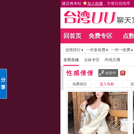
建议将本站
加入收藏
，方便日后找寻
回首页
免费专区
点
业绩排行
一对多收费
一对一收费
全部在線
台妹专区
內地主播
性感倩倩
休息中
免費視訊
进入包厢
送