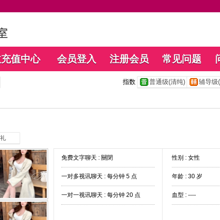
数充值中心
会员登入
注册会员
常见问题
指数
普通级(清纯)
辅导级(
礼
免费文字聊天 :
關閉
性别 : 女性
一对多视讯聊天 :
每分钟 5 点
年龄 : 30 岁
一对一视讯聊天 :
每分钟 20 点
血型 : ----