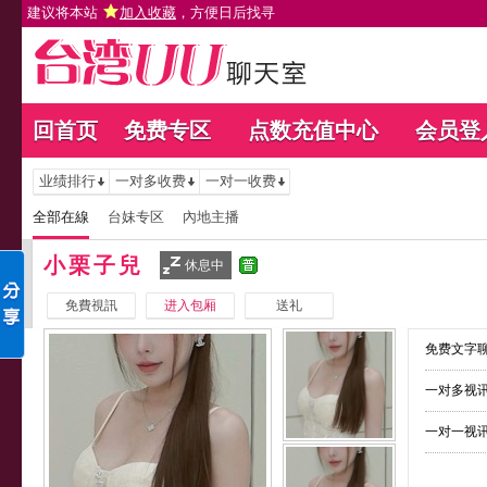
建议将本站
加入收藏
，方便日后找寻
回首页
免费专区
点数充值中心
会员登
业绩排行
一对多收费
一对一收费
全部在線
台妹专区
內地主播
小栗子兒
休息中
免費視訊
进入包厢
送礼
免费文字聊
一对多视讯
一对一视讯