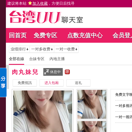
建议将本站
加入收藏
，方便日后找寻
回首页
免费专区
点数充值中心
会员登
业绩排行
一对多收费
一对一收费
全部在線
台妹专区
內地主播
肉丸妹兒
休息中
免費視訊
进入包厢
送礼
免费文字聊
一对多视讯
一对一视讯