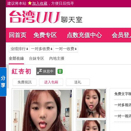
建议将本站
加入收藏
，方便日后找寻
回首页
免费专区
点数充值中心
会员登
业绩排行
一对多收费
一对一收费
全部在線
台妹专区
內地主播
紅杏初
休息中
免費視訊
进入包厢
送礼
免费文字聊
一对多视讯
一对一视讯