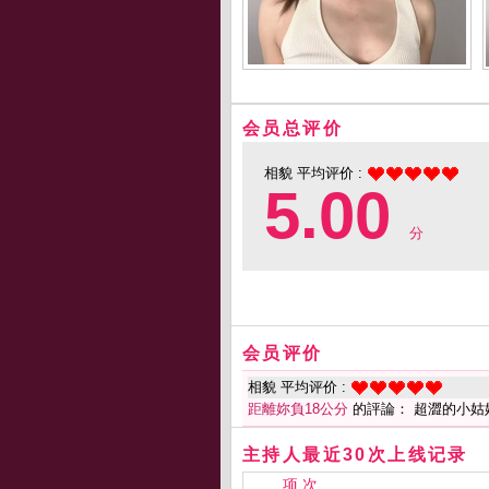
会员总评价
相貌 平均评价 :
5.00
分
会员评价
相貌 平均评价 :
距離妳負18公分
的評論： 超澀的小姑
主持人最近30次上线记录
项 次