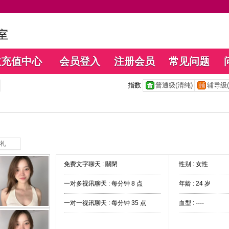
数充值中心
会员登入
注册会员
常见问题
指数
普通级(清纯)
辅导级(
礼
免费文字聊天 :
關閉
性别 : 女性
一对多视讯聊天 :
每分钟 8 点
年龄 : 24 岁
一对一视讯聊天 :
每分钟 35 点
血型 : ----