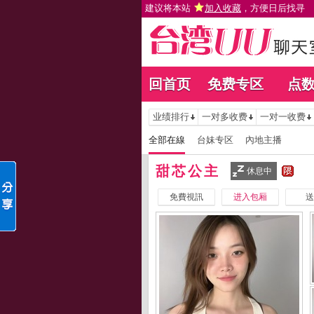
建议将本站
加入收藏
，方便日后找寻
回首页
免费专区
点
业绩排行
一对多收费
一对一收费
全部在線
台妹专区
內地主播
甜芯公主
休息中
免費視訊
进入包厢
送