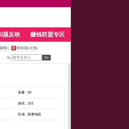
问题反映
赚钱联盟专区
暧昧)
限制级(火辣)
体重 : 49
身高 : 163
区域 : 港澳地區