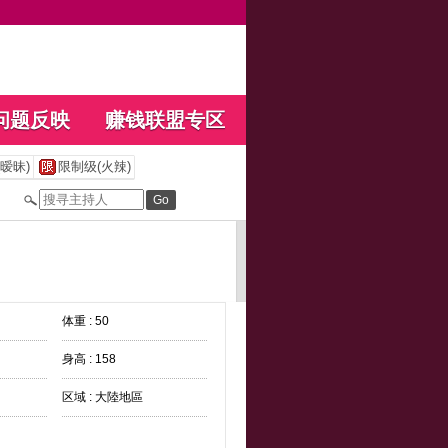
问题反映
赚钱联盟专区
暧昧)
限制级(火辣)
体重 : 50
身高 : 158
区域 : 大陸地區