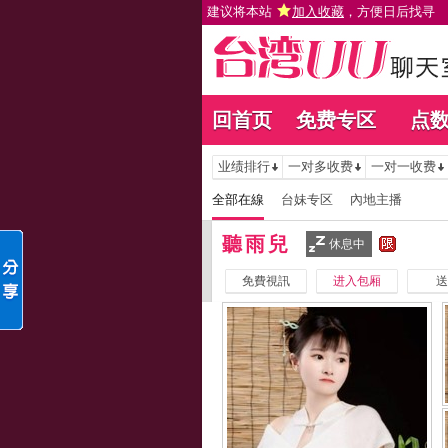
建议将本站
加入收藏
，方便日后找寻
回首页
免费专区
点
业绩排行
一对多收费
一对一收费
全部在線
台妹专区
內地主播
聽雨兒
休息中
免費視訊
进入包厢
送