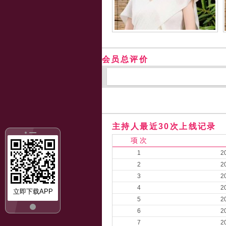
会员总评价
主持人最近30次上线记录
项 次
1
2
2
2
3
2
4
2
立即下载APP
5
2
6
2
7
2