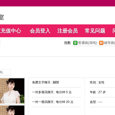
数充值中心
会员登入
注册会员
常见问题
指数
普通级(清纯)
辅导级(
礼
免费文字聊天 :
關閉
性别 : 女性
一对多视讯聊天 :
每分钟 5 点
年龄 : 27 岁
一对一视讯聊天 :
每分钟 20 点
血型 : ----