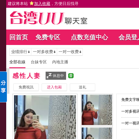
建议将本站
加入收藏
，方便日后找寻
回首页
免费专区
点数充值中心
会员登
业绩排行
一对多收费
一对一收费
全部在線
台妹专区
內地主播
感性人妻
休息中
免費視訊
进入包厢
送礼
免费文字聊
一对多视讯
一对一视讯