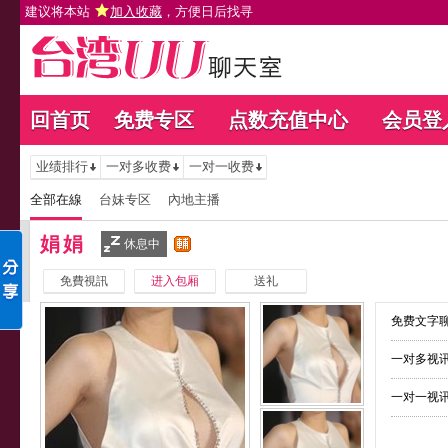
建议将本站
加入收藏
，方便日后找寻
回首页
免费专区
点数充值中心
会员登
业绩排行
一对多收费
一对一收费
全部在線
台妹专区
內地主播
娟娟
休息中
免費視訊
进入包厢
送礼
免费文字聊
一对多视讯
一对一视讯